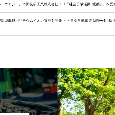
ルーエナジー、本田技研工業株式会社より「社会貢献活動 感謝状」を受
新型車載用リチウムイオン電池を開発 ～トヨタ自動車 新型RAV4に採