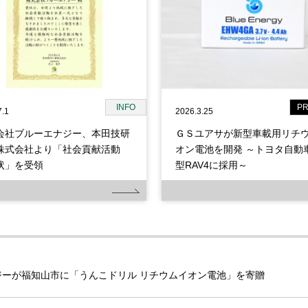
INFO
P
7.1
2026.3.25
会社ブルーエナジー、本田技研
ＧＳユアサが新型車載用リチ
株式会社より「社会貢献活動
オン電池を開発 ～トヨタ自動車
状」を受領
型RAV4に採用～
ジーが福知山市に「うんこドリル リチウムイオン電池」を寄贈