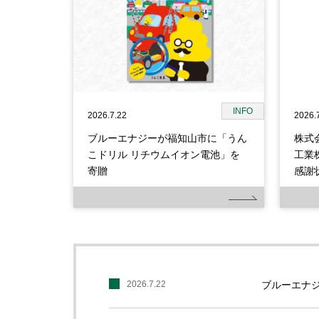
INFO
2026.7.22
2026.
ブルーエナジーが福知山市に「うん
株式
こドリル リチウムイオン電池」を
工業
寄贈
感謝
2026.7.22
ブルーエナ